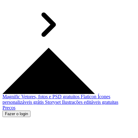
Magnific
Vetores, fotos e PSD gratuitos
Flaticon
Ícones
personalizáveis grátis
Storyset
Ilustrações editáveis gratuitas
Preços
Fazer o login