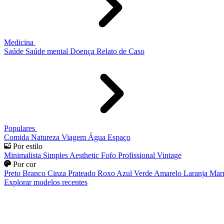
Medicina
Saúde
Saúde mental
Doença
Relato de Caso
Populares
Comida
Natureza
Viagem
Água
Espaço
Por estilo
Minimalista
Simples
Aesthetic
Fofo
Profissional
Vintage
Por cor
Preto
Branco
Cinza
Prateado
Roxo
Azul
Verde
Amarelo
Laranja
Mar
Explorar modelos recentes