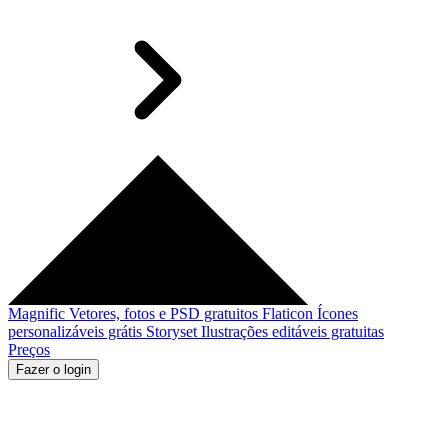
Magnific
Vetores, fotos e PSD gratuitos
Flaticon
Ícones
personalizáveis grátis
Storyset
Ilustrações editáveis gratuitas
Preços
Fazer o login