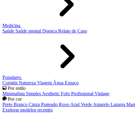
Medicina
Saúde
Saúde mental
Doença
Relato de Caso
Populares
Comida
Natureza
Viagem
Água
Espaço
Por estilo
Minimalista
Simples
Aesthetic
Fofo
Profissional
Vintage
Por cor
Preto
Branco
Cinza
Prateado
Roxo
Azul
Verde
Amarelo
Laranja
Mar
Explorar modelos recentes