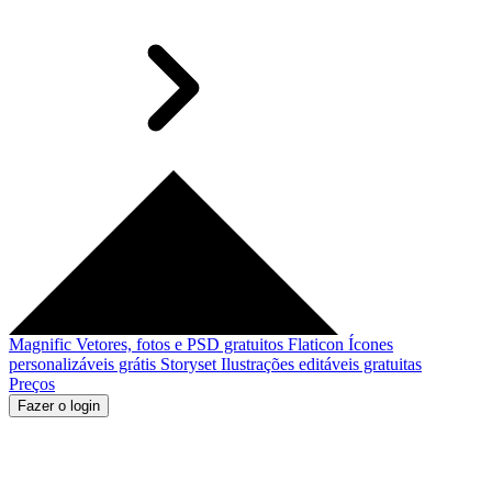
Magnific
Vetores, fotos e PSD gratuitos
Flaticon
Ícones
personalizáveis grátis
Storyset
Ilustrações editáveis gratuitas
Preços
Fazer o login