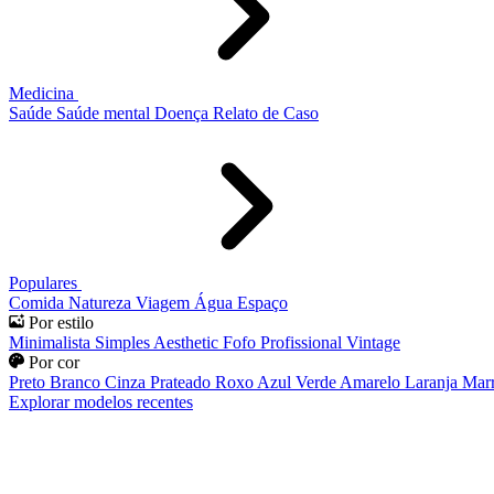
Medicina
Saúde
Saúde mental
Doença
Relato de Caso
Populares
Comida
Natureza
Viagem
Água
Espaço
Por estilo
Minimalista
Simples
Aesthetic
Fofo
Profissional
Vintage
Por cor
Preto
Branco
Cinza
Prateado
Roxo
Azul
Verde
Amarelo
Laranja
Mar
Explorar modelos recentes