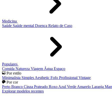
Medicina
Saúde
Saúde mental
Doença
Relato de Caso
Populares
Comida
Natureza
Viagem
Água
Espaço
Por estilo
Minimalista
Simples
Aesthetic
Fofo
Profissional
Vintage
Por cor
Preto
Branco
Cinza
Prateado
Roxo
Azul
Verde
Amarelo
Laranja
Mar
Explorar modelos recentes