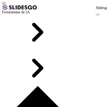
Slidesg
Ferramentas de IA