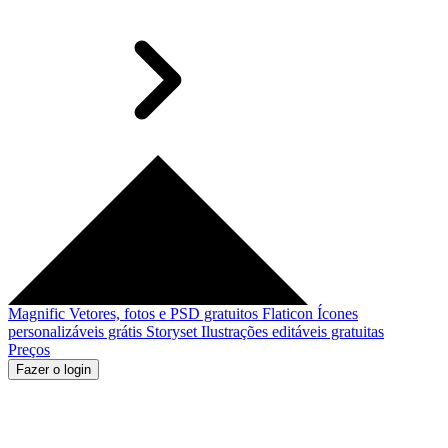
Magnific
Vetores, fotos e PSD gratuitos
Flaticon
Ícones
personalizáveis grátis
Storyset
Ilustrações editáveis gratuitas
Preços
Fazer o login