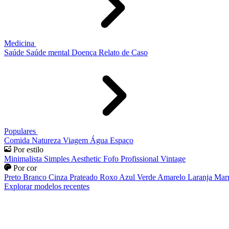
Medicina
Saúde
Saúde mental
Doença
Relato de Caso
Populares
Comida
Natureza
Viagem
Água
Espaço
Por estilo
Minimalista
Simples
Aesthetic
Fofo
Profissional
Vintage
Por cor
Preto
Branco
Cinza
Prateado
Roxo
Azul
Verde
Amarelo
Laranja
Mar
Explorar modelos recentes