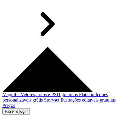
Magnific
Vetores, fotos e PSD gratuitos
Flaticon
Ícones
personalizáveis grátis
Storyset
Ilustrações editáveis gratuitas
Preços
Fazer o login