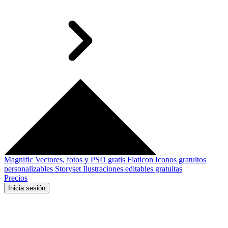
Magnific
Vectores, fotos y PSD gratis
Flaticon
Iconos gratuitos
personalizables
Storyset
Ilustraciones editables gratuitas
Precios
Inicia sesión