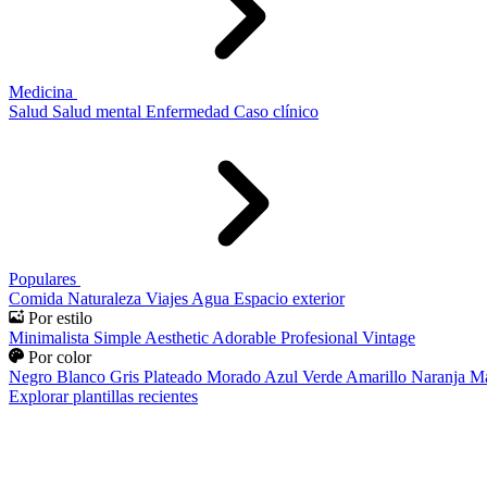
Medicina
Salud
Salud mental
Enfermedad
Caso clínico
Populares
Comida
Naturaleza
Viajes
Agua
Espacio exterior
Por estilo
Minimalista
Simple
Aesthetic
Adorable
Profesional
Vintage
Por color
Negro
Blanco
Gris
Plateado
Morado
Azul
Verde
Amarillo
Naranja
Ma
Explorar plantillas recientes