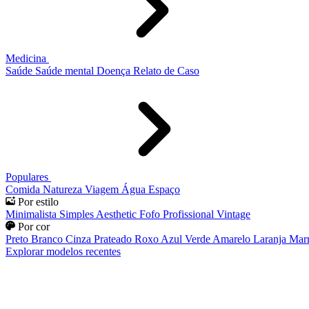
Medicina
Saúde
Saúde mental
Doença
Relato de Caso
Populares
Comida
Natureza
Viagem
Água
Espaço
Por estilo
Minimalista
Simples
Aesthetic
Fofo
Profissional
Vintage
Por cor
Preto
Branco
Cinza
Prateado
Roxo
Azul
Verde
Amarelo
Laranja
Mar
Explorar modelos recentes