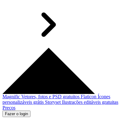
Magnific
Vetores, fotos e PSD gratuitos
Flaticon
Ícones
personalizáveis grátis
Storyset
Ilustrações editáveis gratuitas
Preços
Fazer o login