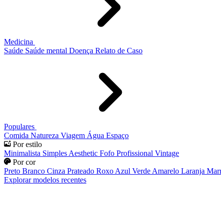
Medicina
Saúde
Saúde mental
Doença
Relato de Caso
Populares
Comida
Natureza
Viagem
Água
Espaço
Por estilo
Minimalista
Simples
Aesthetic
Fofo
Profissional
Vintage
Por cor
Preto
Branco
Cinza
Prateado
Roxo
Azul
Verde
Amarelo
Laranja
Mar
Explorar modelos recentes