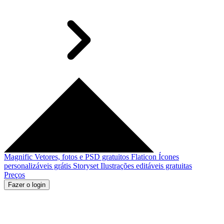
Magnific
Vetores, fotos e PSD gratuitos
Flaticon
Ícones
personalizáveis grátis
Storyset
Ilustrações editáveis gratuitas
Preços
Fazer o login