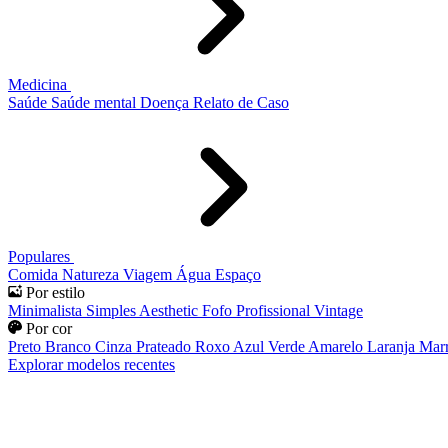
Medicina
Saúde
Saúde mental
Doença
Relato de Caso
Populares
Comida
Natureza
Viagem
Água
Espaço
Por estilo
Minimalista
Simples
Aesthetic
Fofo
Profissional
Vintage
Por cor
Preto
Branco
Cinza
Prateado
Roxo
Azul
Verde
Amarelo
Laranja
Mar
Explorar modelos recentes