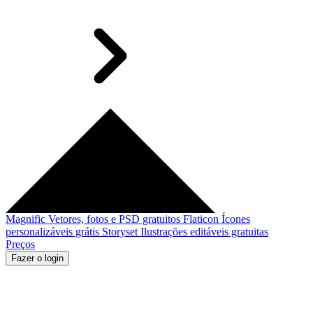
Magnific
Vetores, fotos e PSD gratuitos
Flaticon
Ícones
personalizáveis grátis
Storyset
Ilustrações editáveis gratuitas
Preços
Fazer o login