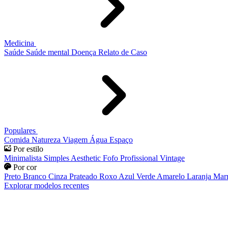
Medicina
Saúde
Saúde mental
Doença
Relato de Caso
Populares
Comida
Natureza
Viagem
Água
Espaço
Por estilo
Minimalista
Simples
Aesthetic
Fofo
Profissional
Vintage
Por cor
Preto
Branco
Cinza
Prateado
Roxo
Azul
Verde
Amarelo
Laranja
Mar
Explorar modelos recentes