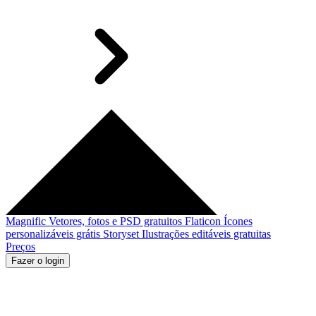
Magnific
Vetores, fotos e PSD gratuitos
Flaticon
Ícones
personalizáveis grátis
Storyset
Ilustrações editáveis gratuitas
Preços
Fazer o login