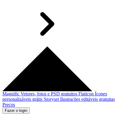
Magnific
Vetores, fotos e PSD gratuitos
Flaticon
Ícones
personalizáveis grátis
Storyset
Ilustrações editáveis gratuitas
Preços
Fazer o login