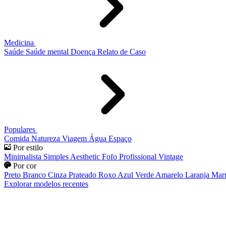
Medicina
Saúde
Saúde mental
Doença
Relato de Caso
Populares
Comida
Natureza
Viagem
Água
Espaço
Por estilo
Minimalista
Simples
Aesthetic
Fofo
Profissional
Vintage
Por cor
Preto
Branco
Cinza
Prateado
Roxo
Azul
Verde
Amarelo
Laranja
Mar
Explorar modelos recentes