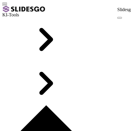
Slidesg
KI-Tools