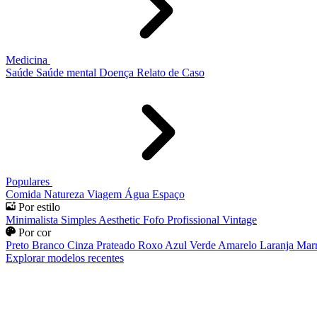
Medicina
Saúde
Saúde mental
Doença
Relato de Caso
Populares
Comida
Natureza
Viagem
Água
Espaço
Por estilo
Minimalista
Simples
Aesthetic
Fofo
Profissional
Vintage
Por cor
Preto
Branco
Cinza
Prateado
Roxo
Azul
Verde
Amarelo
Laranja
Mar
Explorar modelos recentes