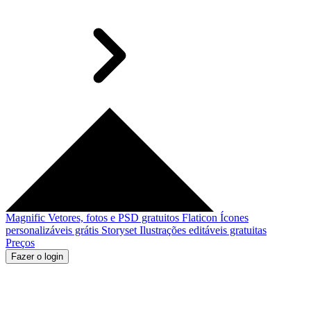
Magnific
Vetores, fotos e PSD gratuitos
Flaticon
Ícones
personalizáveis grátis
Storyset
Ilustrações editáveis gratuitas
Preços
Fazer o login