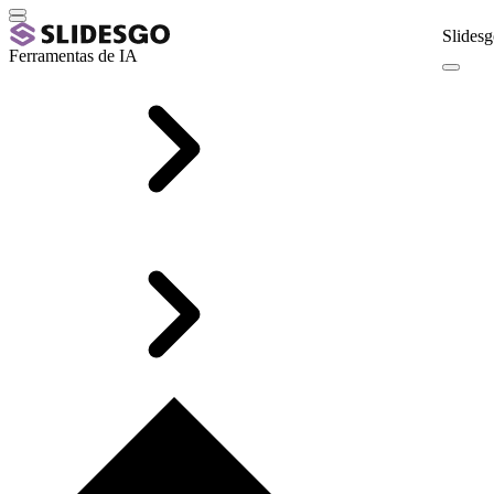
Slidesg
Ferramentas de IA