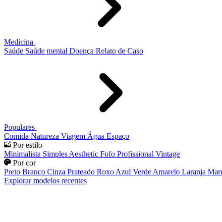
Medicina
Saúde
Saúde mental
Doença
Relato de Caso
Populares
Comida
Natureza
Viagem
Água
Espaço
Por estilo
Minimalista
Simples
Aesthetic
Fofo
Profissional
Vintage
Por cor
Preto
Branco
Cinza
Prateado
Roxo
Azul
Verde
Amarelo
Laranja
Mar
Explorar modelos recentes