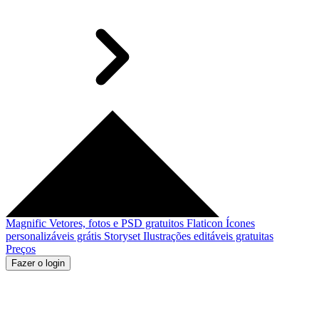
Magnific
Vetores, fotos e PSD gratuitos
Flaticon
Ícones
personalizáveis grátis
Storyset
Ilustrações editáveis gratuitas
Preços
Fazer o login