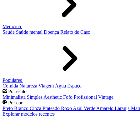
Medicina
Saúde
Saúde mental
Doença
Relato de Caso
Populares
Comida
Natureza
Viagem
Água
Espaço
Por estilo
Minimalista
Simples
Aesthetic
Fofo
Profissional
Vintage
Por cor
Preto
Branco
Cinza
Prateado
Roxo
Azul
Verde
Amarelo
Laranja
Mar
Explorar modelos recentes