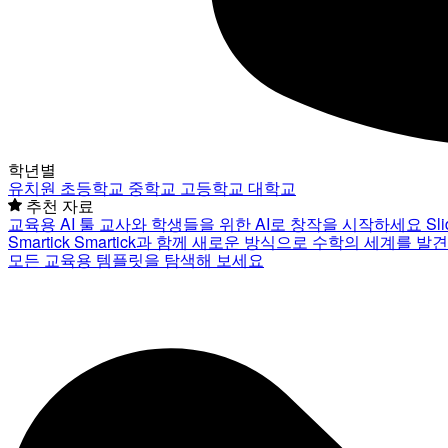
학년별
유치원
초등학교
중학교
고등학교
대학교
추천 자료
교육용 AI 툴
교사와 학생들을 위한 AI로 창작을 시작하세요
Sl
Smartick
Smartick과 함께 새로운 방식으로 수학의 세계를 발
모든 교육용 템플릿을 탐색해 보세요