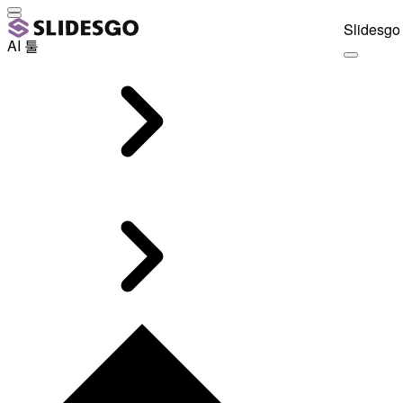
Slidesgo 
AI 툴