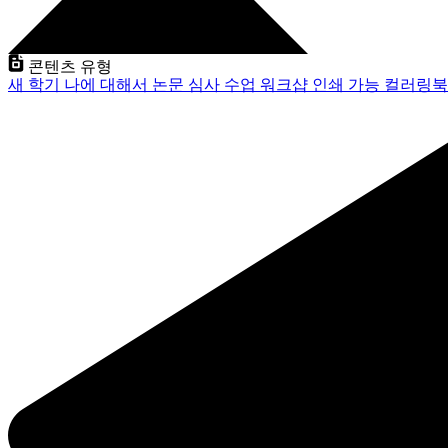
콘텐츠 유형
새 학기
나에 대해서
논문 심사
수업
워크샵
인쇄 가능
컬러링북