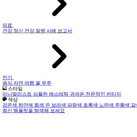
의료
건강
정신 건강
질병
사례 보고서
인기
음식
자연
여행
물
우주
스타일
미니멀리스트
심플한
에스테틱
귀여운
전문적인
빈티지
색상
검은색
하얀색
회색
은
보라색
파랑색
초록색
노란색
주황색
갈
최신 템플릿을 탐색해 보세요