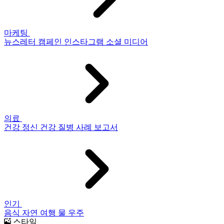
마케팅
뉴스레터
캠페인
인스타그램
소셜 미디어
의료
건강
정신 건강
질병
사례 보고서
인기
음식
자연
여행
물
우주
스타일