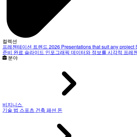
컬렉션
프레젠테이션 트렌드 2026
Presentations that suit any project
준비 완료 슬라이드
인포그래픽
데이터와 정보를 시각적 프레
분야
비지니스
기술
법
스포츠
건축
패션
돈