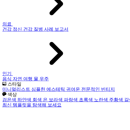
의료
건강
정신 건강
질병
사례 보고서
인기
음식
자연
여행
물
우주
스타일
미니멀리스트
심플한
에스테틱
귀여운
전문적인
빈티지
색상
검은색
하얀색
회색
은
보라색
파랑색
초록색
노란색
주황색
갈
최신 템플릿을 탐색해 보세요