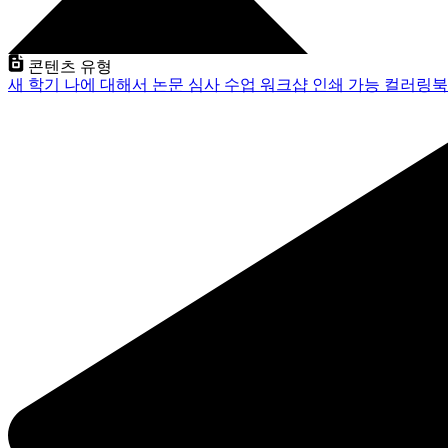
콘텐츠 유형
새 학기
나에 대해서
논문 심사
수업
워크샵
인쇄 가능
컬러링북