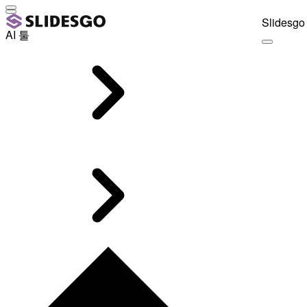
Slidesgo 
AI 툴