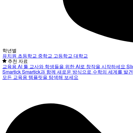
학년별
유치원
초등학교
중학교
고등학교
대학교
추천 자료
교육용 AI 툴
교사와 학생들을 위한 AI로 창작을 시작하세요
Sl
Smartick
Smartick과 함께 새로운 방식으로 수학의 세계를 발
모든 교육용 템플릿을 탐색해 보세요