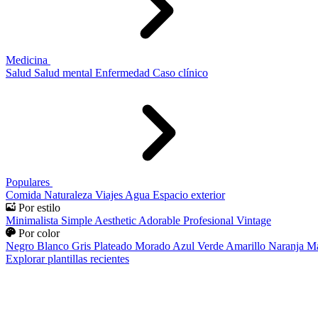
Medicina
Salud
Salud mental
Enfermedad
Caso clínico
Populares
Comida
Naturaleza
Viajes
Agua
Espacio exterior
Por estilo
Minimalista
Simple
Aesthetic
Adorable
Profesional
Vintage
Por color
Negro
Blanco
Gris
Plateado
Morado
Azul
Verde
Amarillo
Naranja
Ma
Explorar plantillas recientes