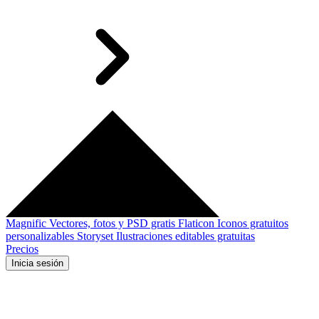
Magnific
Vectores, fotos y PSD gratis
Flaticon
Iconos gratuitos
personalizables
Storyset
Ilustraciones editables gratuitas
Precios
Inicia sesión