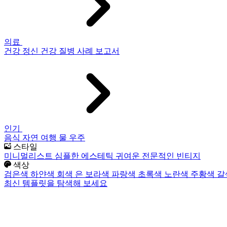
의료
건강
정신 건강
질병
사례 보고서
인기
음식
자연
여행
물
우주
스타일
미니멀리스트
심플한
에스테틱
귀여운
전문적인
빈티지
색상
검은색
하얀색
회색
은
보라색
파랑색
초록색
노란색
주황색
갈
최신 템플릿을 탐색해 보세요