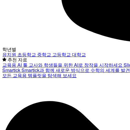
학년별
유치원
초등학교
중학교
고등학교
대학교
추천 자료
교육용 AI 툴
교사와 학생들을 위한 AI로 창작을 시작하세요
Sl
Smartick
Smartick과 함께 새로운 방식으로 수학의 세계를 발
모든 교육용 템플릿을 탐색해 보세요