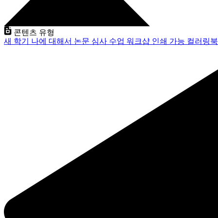
콘텐츠 유형
새 학기
나에 대해서
논문 심사
수업
워크샵
인쇄 가능
컬러링북