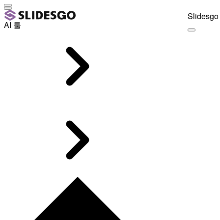
Slidesgo 
AI 툴