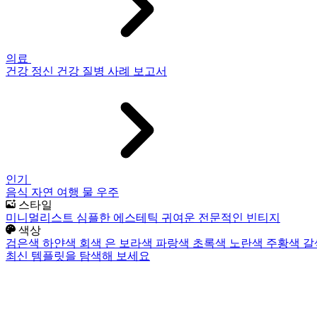
의료
건강
정신 건강
질병
사례 보고서
인기
음식
자연
여행
물
우주
스타일
미니멀리스트
심플한
에스테틱
귀여운
전문적인
빈티지
색상
검은색
하얀색
회색
은
보라색
파랑색
초록색
노란색
주황색
갈
최신 템플릿을 탐색해 보세요