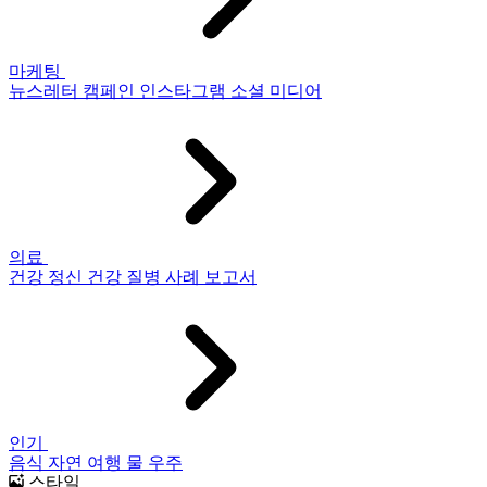
마케팅
뉴스레터
캠페인
인스타그램
소셜 미디어
의료
건강
정신 건강
질병
사례 보고서
인기
음식
자연
여행
물
우주
스타일