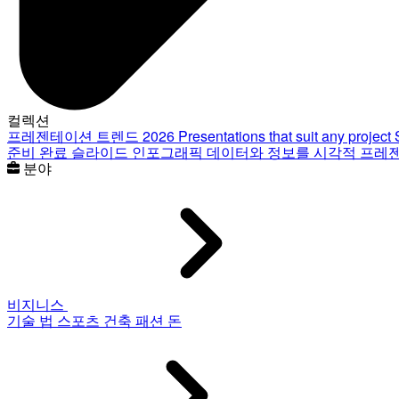
컬렉션
프레젠테이션 트렌드 2026
Presentations that suit any project
준비 완료 슬라이드
인포그래픽
데이터와 정보를 시각적 프레
분야
비지니스
기술
법
스포츠
건축
패션
돈