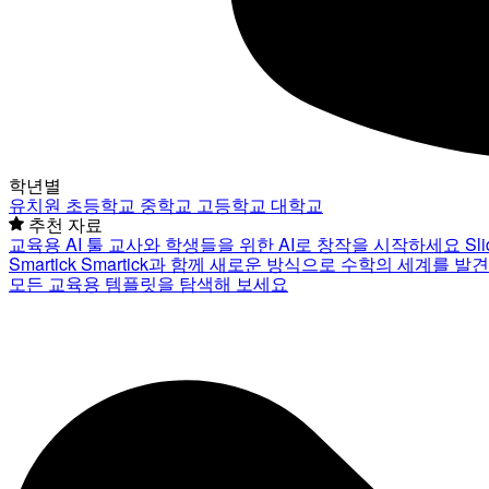
학년별
유치원
초등학교
중학교
고등학교
대학교
추천 자료
교육용 AI 툴
교사와 학생들을 위한 AI로 창작을 시작하세요
Sl
Smartick
Smartick과 함께 새로운 방식으로 수학의 세계를 발
모든 교육용 템플릿을 탐색해 보세요