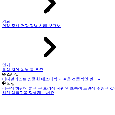
의료
건강
정신 건강
질병
사례 보고서
인기
음식
자연
여행
물
우주
스타일
미니멀리스트
심플한
에스테틱
귀여운
전문적인
빈티지
색상
검은색
하얀색
회색
은
보라색
파랑색
초록색
노란색
주황색
갈
최신 템플릿을 탐색해 보세요