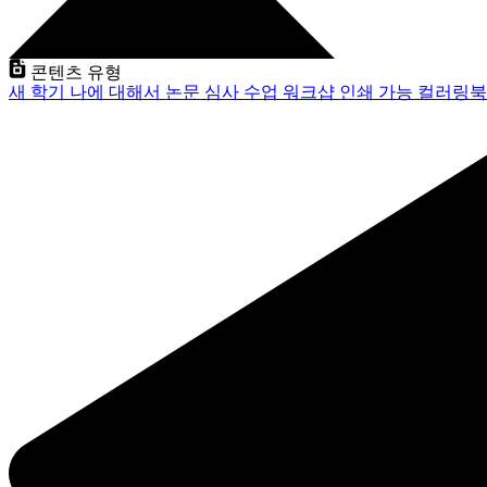
콘텐츠 유형
새 학기
나에 대해서
논문 심사
수업
워크샵
인쇄 가능
컬러링북