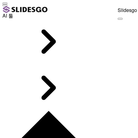
Slidesgo 
AI 툴