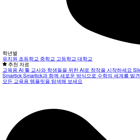
학년별
유치원
초등학교
중학교
고등학교
대학교
추천 자료
교육용 AI 툴
교사와 학생들을 위한 AI로 창작을 시작하세요
Sl
Smartick
Smartick과 함께 새로운 방식으로 수학의 세계를 발
모든 교육용 템플릿을 탐색해 보세요