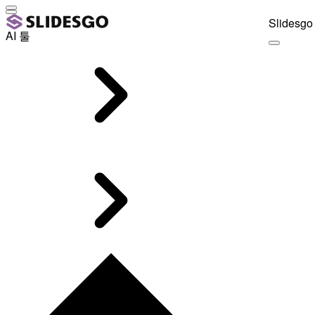
Slidesgo 
AI 툴