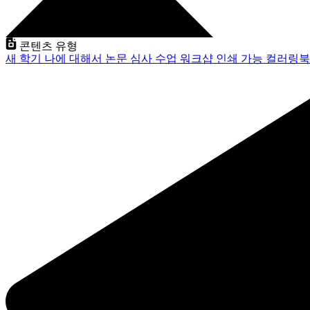
콘텐츠 유형
새 학기
나에 대해서
논문 심사
수업
워크샵
인쇄 가능
컬러링북