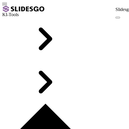
Slidesg
KI-Tools