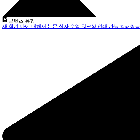
콘텐츠 유형
새 학기
나에 대해서
논문 심사
수업
워크샵
인쇄 가능
컬러링북