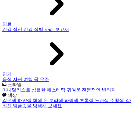
의료
건강
정신 건강
질병
사례 보고서
인기
음식
자연
여행
물
우주
스타일
미니멀리스트
심플한
에스테틱
귀여운
전문적인
빈티지
색상
검은색
하얀색
회색
은
보라색
파랑색
초록색
노란색
주황색
갈
최신 템플릿을 탐색해 보세요