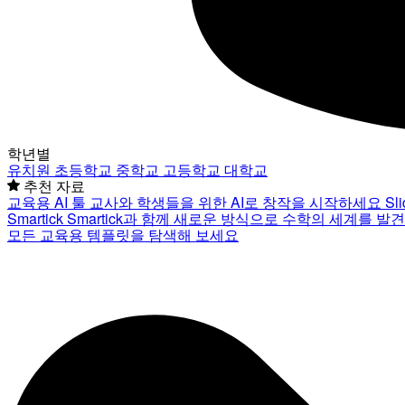
학년별
유치원
초등학교
중학교
고등학교
대학교
추천 자료
교육용 AI 툴
교사와 학생들을 위한 AI로 창작을 시작하세요
Sl
Smartick
Smartick과 함께 새로운 방식으로 수학의 세계를 발
모든 교육용 템플릿을 탐색해 보세요