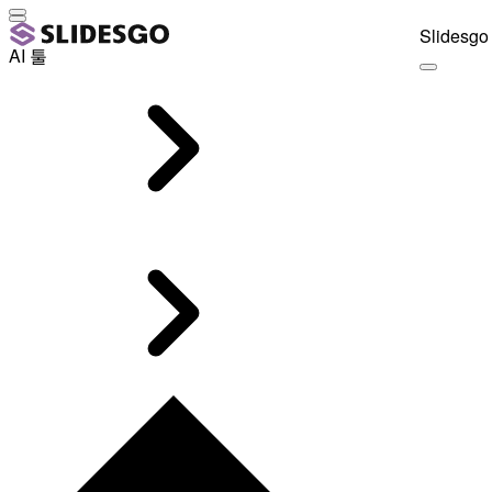
Slidesgo 
AI 툴