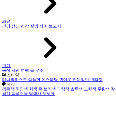
의료
건강
정신 건강
질병
사례 보고서
인기
음식
자연
여행
물
우주
스타일
미니멀리스트
심플한
에스테틱
귀여운
전문적인
빈티지
색상
검은색
하얀색
회색
은
보라색
파랑색
초록색
노란색
주황색
갈
최신 템플릿을 탐색해 보세요