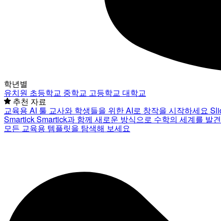
학년별
유치원
초등학교
중학교
고등학교
대학교
추천 자료
교육용 AI 툴
교사와 학생들을 위한 AI로 창작을 시작하세요
Sl
Smartick
Smartick과 함께 새로운 방식으로 수학의 세계를 발
모든 교육용 템플릿을 탐색해 보세요