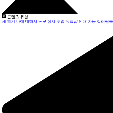
콘텐츠 유형
새 학기
나에 대해서
논문 심사
수업
워크샵
인쇄 가능
컬러링북