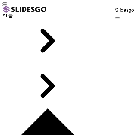
Slidesgo 
AI 툴