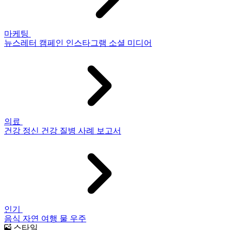
마케팅
뉴스레터
캠페인
인스타그램
소셜 미디어
의료
건강
정신 건강
질병
사례 보고서
인기
음식
자연
여행
물
우주
스타일