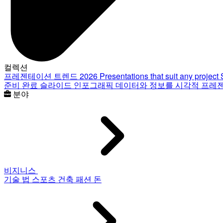
컬렉션
프레젠테이션 트렌드 2026
Presentations that suit any project
준비 완료 슬라이드
인포그래픽
데이터와 정보를 시각적 프레
분야
비지니스
기술
법
스포츠
건축
패션
돈