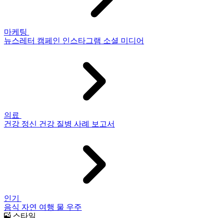
마케팅
뉴스레터
캠페인
인스타그램
소셜 미디어
의료
건강
정신 건강
질병
사례 보고서
인기
음식
자연
여행
물
우주
스타일