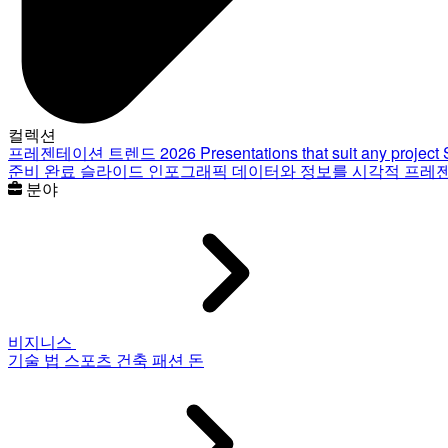
컬렉션
프레젠테이션 트렌드 2026
Presentations that suit any project
준비 완료 슬라이드
인포그래픽
데이터와 정보를 시각적 프레
분야
비지니스
기술
법
스포츠
건축
패션
돈