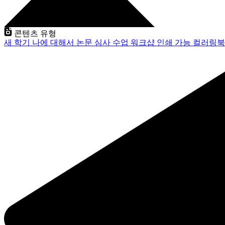
콘텐츠 유형
새 학기
나에 대해서
논문 심사
수업
워크샵
인쇄 가능
컬러링북