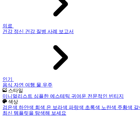
의료
건강
정신 건강
질병
사례 보고서
인기
음식
자연
여행
물
우주
스타일
미니멀리스트
심플한
에스테틱
귀여운
전문적인
빈티지
색상
검은색
하얀색
회색
은
보라색
파랑색
초록색
노란색
주황색
갈
최신 템플릿을 탐색해 보세요