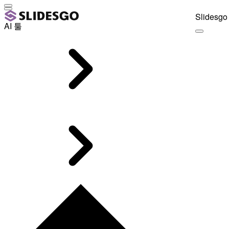
Slidesgo 
AI 툴