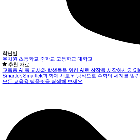
학년별
유치원
초등학교
중학교
고등학교
대학교
추천 자료
교육용 AI 툴
교사와 학생들을 위한 AI로 창작을 시작하세요
Sl
Smartick
Smartick과 함께 새로운 방식으로 수학의 세계를 발
모든 교육용 템플릿을 탐색해 보세요