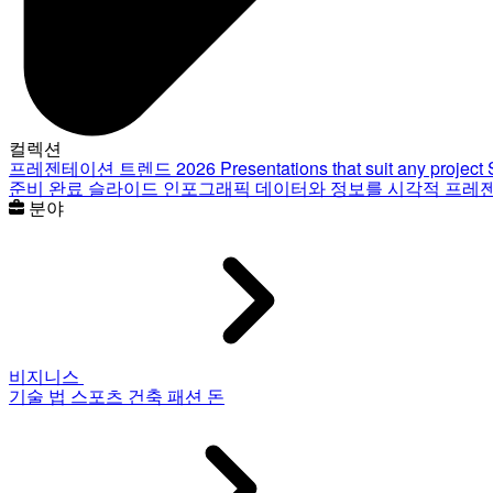
컬렉션
프레젠테이션 트렌드 2026
Presentations that suit any project
준비 완료 슬라이드
인포그래픽
데이터와 정보를 시각적 프레
분야
비지니스
기술
법
스포츠
건축
패션
돈