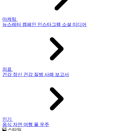
마케팅
뉴스레터
캠페인
인스타그램
소셜 미디어
의료
건강
정신 건강
질병
사례 보고서
인기
음식
자연
여행
물
우주
스타일