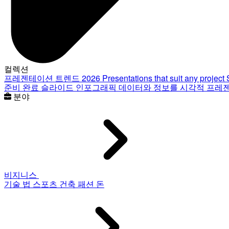
컬렉션
프레젠테이션 트렌드 2026
Presentations that suit any project
준비 완료 슬라이드
인포그래픽
데이터와 정보를 시각적 프레
분야
비지니스
기술
법
스포츠
건축
패션
돈