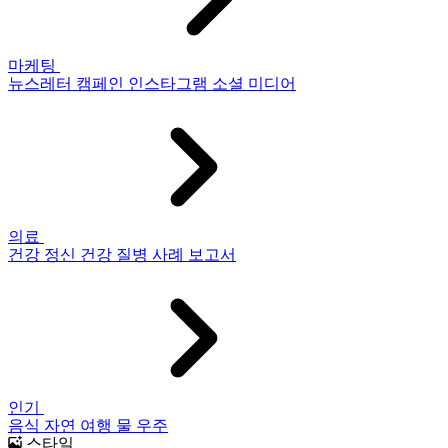
마케팅
뉴스레터
캠페인
인스타그램
소셜 미디어
의료
건강
정신 건강
질병
사례 보고서
인기
음식
자연
여행
물
우주
스타일