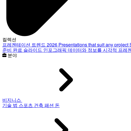
컬렉션
프레젠테이션 트렌드 2026
Presentations that suit any project
준비 완료 슬라이드
인포그래픽
데이터와 정보를 시각적 프레
분야
비지니스
기술
법
스포츠
건축
패션
돈