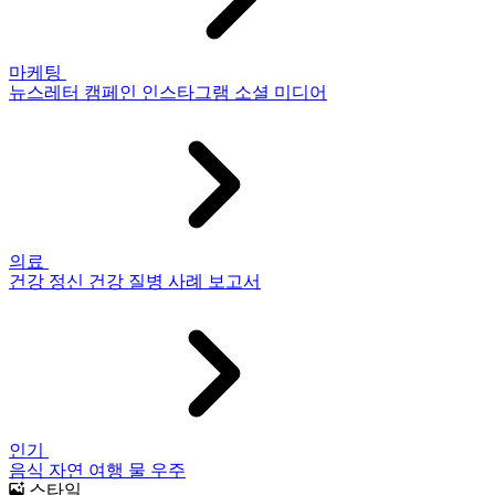
마케팅
뉴스레터
캠페인
인스타그램
소셜 미디어
의료
건강
정신 건강
질병
사례 보고서
인기
음식
자연
여행
물
우주
스타일