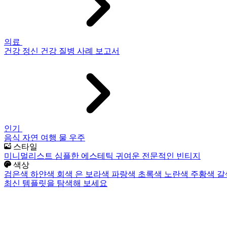
의료
건강
정신 건강
질병
사례 보고서
인기
음식
자연
여행
물
우주
스타일
미니멀리스트
심플한
에스테틱
귀여운
전문적인
빈티지
색상
검은색
하얀색
회색
은
보라색
파랑색
초록색
노란색
주황색
갈
최신 템플릿을 탐색해 보세요