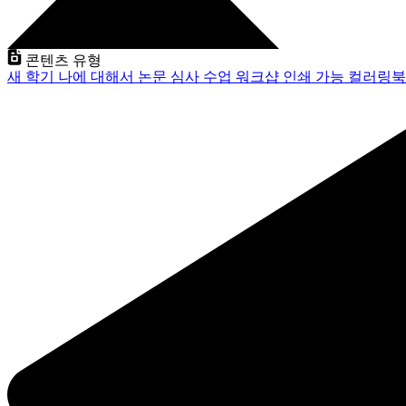
콘텐츠 유형
새 학기
나에 대해서
논문 심사
수업
워크샵
인쇄 가능
컬러링북