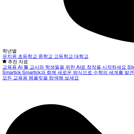
학년별
유치원
초등학교
중학교
고등학교
대학교
추천 자료
교육용 AI 툴
교사와 학생들을 위한 AI로 창작을 시작하세요
Sl
Smartick
Smartick과 함께 새로운 방식으로 수학의 세계를 발
모든 교육용 템플릿을 탐색해 보세요