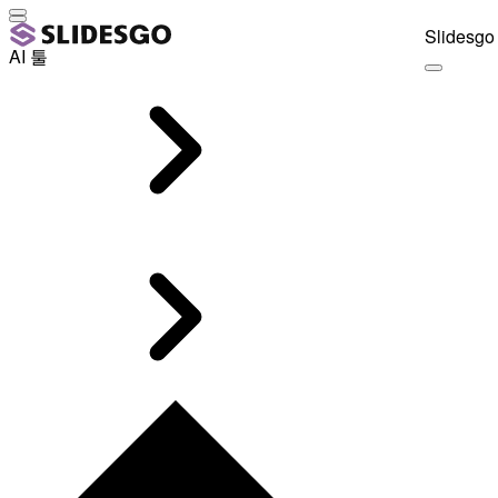
Slidesgo 
AI 툴