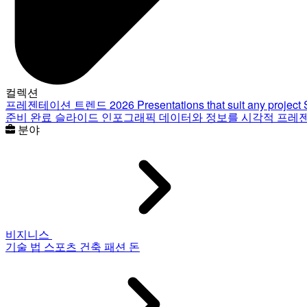
컬렉션
프레젠테이션 트렌드 2026
Presentations that suit any project
준비 완료 슬라이드
인포그래픽
데이터와 정보를 시각적 프레
분야
비지니스
기술
법
스포츠
건축
패션
돈