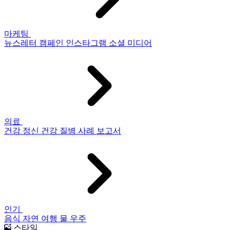
마케팅
뉴스레터
캠페인
인스타그램
소셜 미디어
의료
건강
정신 건강
질병
사례 보고서
인기
음식
자연
여행
물
우주
스타일