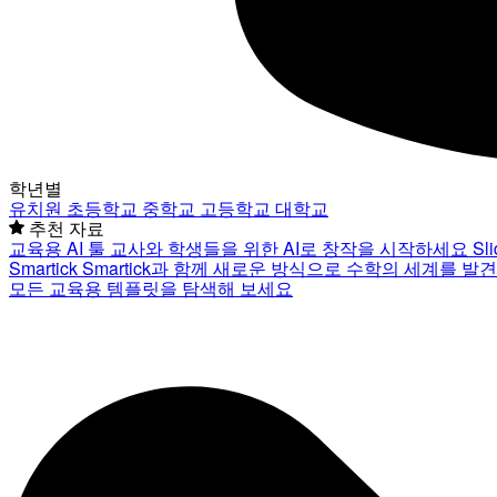
학년별
유치원
초등학교
중학교
고등학교
대학교
추천 자료
교육용 AI 툴
교사와 학생들을 위한 AI로 창작을 시작하세요
Sl
Smartick
Smartick과 함께 새로운 방식으로 수학의 세계를 발
모든 교육용 템플릿을 탐색해 보세요