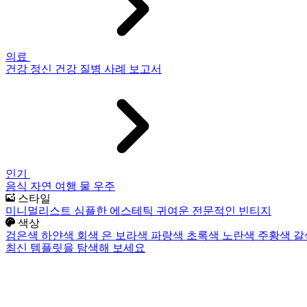
의료
건강
정신 건강
질병
사례 보고서
인기
음식
자연
여행
물
우주
스타일
미니멀리스트
심플한
에스테틱
귀여운
전문적인
빈티지
색상
검은색
하얀색
회색
은
보라색
파랑색
초록색
노란색
주황색
갈
최신 템플릿을 탐색해 보세요