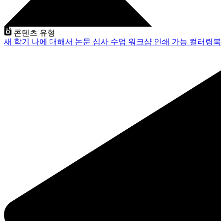
콘텐츠 유형
새 학기
나에 대해서
논문 심사
수업
워크샵
인쇄 가능
컬러링북