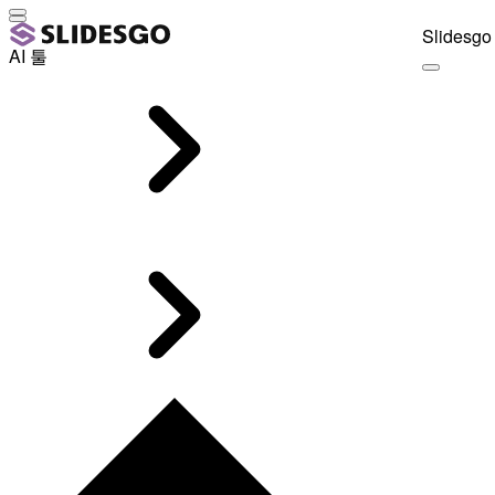
Slidesgo 
AI 툴