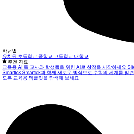
학년별
유치원
초등학교
중학교
고등학교
대학교
추천 자료
교육용 AI 툴
교사와 학생들을 위한 AI로 창작을 시작하세요
Sl
Smartick
Smartick과 함께 새로운 방식으로 수학의 세계를 발
모든 교육용 템플릿을 탐색해 보세요