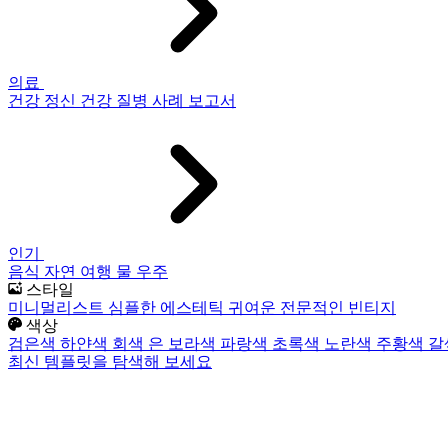
의료
건강
정신 건강
질병
사례 보고서
인기
음식
자연
여행
물
우주
스타일
미니멀리스트
심플한
에스테틱
귀여운
전문적인
빈티지
색상
검은색
하얀색
회색
은
보라색
파랑색
초록색
노란색
주황색
갈
최신 템플릿을 탐색해 보세요