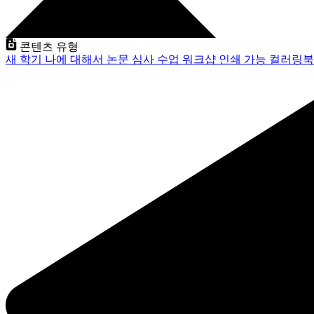
콘텐츠 유형
새 학기
나에 대해서
논문 심사
수업
워크샵
인쇄 가능
컬러링북