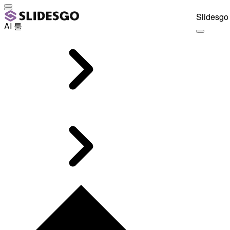
Slidesgo 
AI 툴