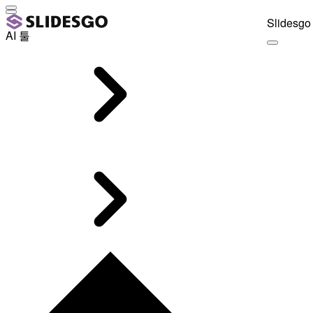
Slidesgo 
AI 툴