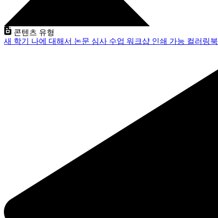
콘텐츠 유형
새 학기
나에 대해서
논문 심사
수업
워크샵
인쇄 가능
컬러링북