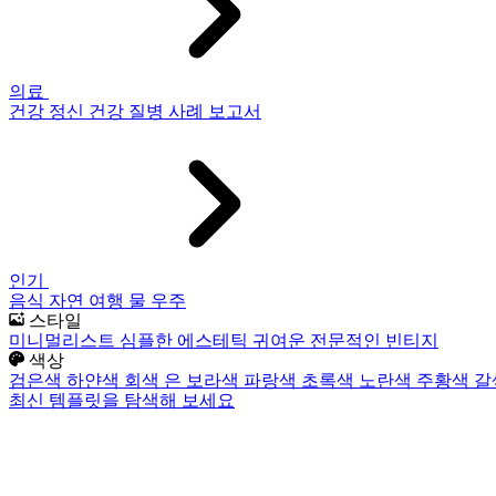
의료
건강
정신 건강
질병
사례 보고서
인기
음식
자연
여행
물
우주
스타일
미니멀리스트
심플한
에스테틱
귀여운
전문적인
빈티지
색상
검은색
하얀색
회색
은
보라색
파랑색
초록색
노란색
주황색
갈
최신 템플릿을 탐색해 보세요