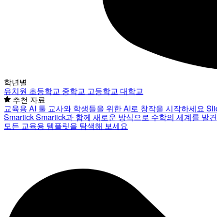
학년별
유치원
초등학교
중학교
고등학교
대학교
추천 자료
교육용 AI 툴
교사와 학생들을 위한 AI로 창작을 시작하세요
Sl
Smartick
Smartick과 함께 새로운 방식으로 수학의 세계를 발
모든 교육용 템플릿을 탐색해 보세요