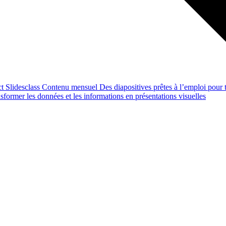
ct
Slidesclass
Contenu mensuel
Des diapositives prêtes à l’emploi pour t
former les données et les informations en présentations visuelles