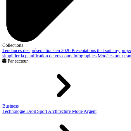
Collections
Tendances des présentations en 2026
Presentations that suit any proje
simplifier la planification de vos cours
Infographies
Modèles pour trans
Par secteur
Business
Technologie
Droit
Sport
Architecture
Mode
Argent