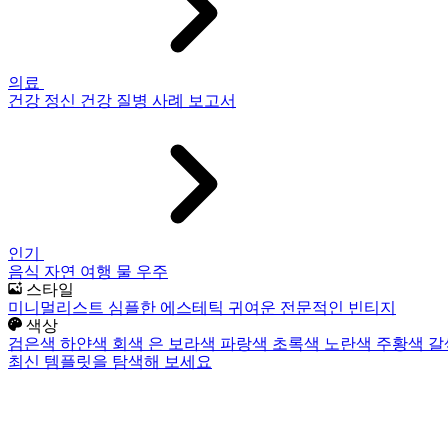
의료
건강
정신 건강
질병
사례 보고서
인기
음식
자연
여행
물
우주
스타일
미니멀리스트
심플한
에스테틱
귀여운
전문적인
빈티지
색상
검은색
하얀색
회색
은
보라색
파랑색
초록색
노란색
주황색
갈
최신 템플릿을 탐색해 보세요