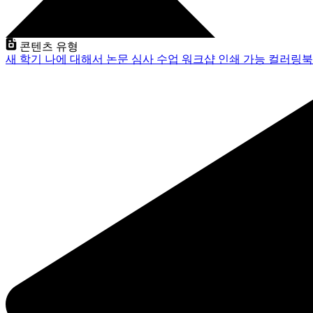
콘텐츠 유형
새 학기
나에 대해서
논문 심사
수업
워크샵
인쇄 가능
컬러링북