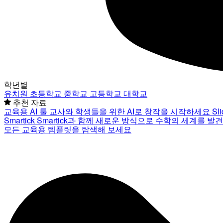
학년별
유치원
초등학교
중학교
고등학교
대학교
추천 자료
교육용 AI 툴
교사와 학생들을 위한 AI로 창작을 시작하세요
Sl
Smartick
Smartick과 함께 새로운 방식으로 수학의 세계를 발
모든 교육용 템플릿을 탐색해 보세요