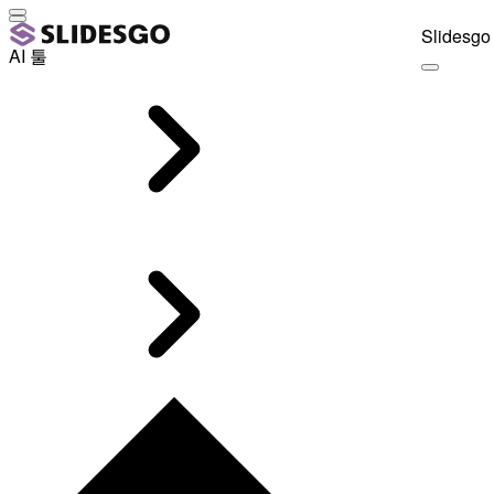
Slidesgo 
AI 툴