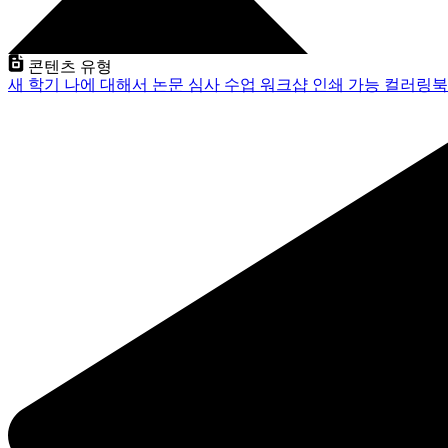
콘텐츠 유형
새 학기
나에 대해서
논문 심사
수업
워크샵
인쇄 가능
컬러링북