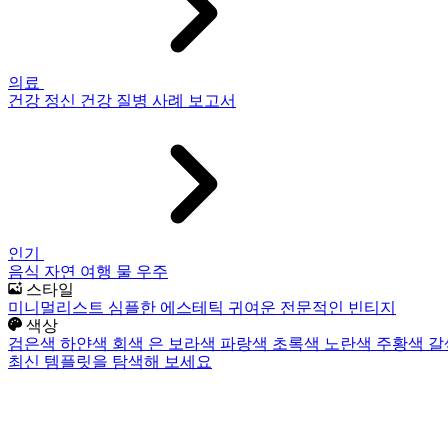
의료
건강
정신 건강
질병
사례 보고서
인기
음식
자연
여행
물
우주
스타일
미니멀리스트
심플한
에스테틱
귀여운
전문적인
빈티지
색상
검은색
하얀색
회색
은
보라색
파랑색
초록색
노란색
주황색
갈
최신 템플릿을 탐색해 보세요