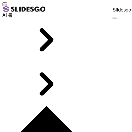
Slidesgo 
AI 툴