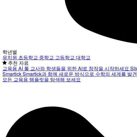
학년별
유치원
초등학교
중학교
고등학교
대학교
추천 자료
교육용 AI 툴
교사와 학생들을 위한 AI로 창작을 시작하세요
Sl
Smartick
Smartick과 함께 새로운 방식으로 수학의 세계를 발
모든 교육용 템플릿을 탐색해 보세요