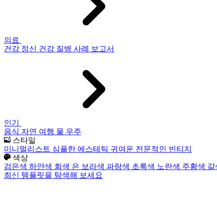
의료
건강
정신 건강
질병
사례 보고서
인기
음식
자연
여행
물
우주
스타일
미니멀리스트
심플한
에스테틱
귀여운
전문적인
빈티지
색상
검은색
하얀색
회색
은
보라색
파랑색
초록색
노란색
주황색
갈
최신 템플릿을 탐색해 보세요