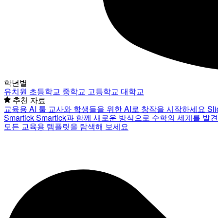
학년별
유치원
초등학교
중학교
고등학교
대학교
추천 자료
교육용 AI 툴
교사와 학생들을 위한 AI로 창작을 시작하세요
Sl
Smartick
Smartick과 함께 새로운 방식으로 수학의 세계를 발
모든 교육용 템플릿을 탐색해 보세요