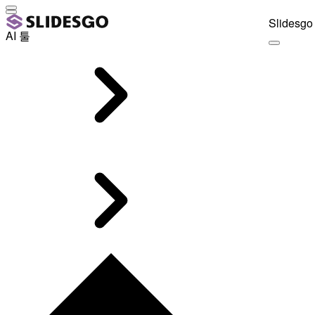
Slidesgo 
AI 툴