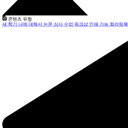
콘텐츠 유형
새 학기
나에 대해서
논문 심사
수업
워크샵
인쇄 가능
컬러링북