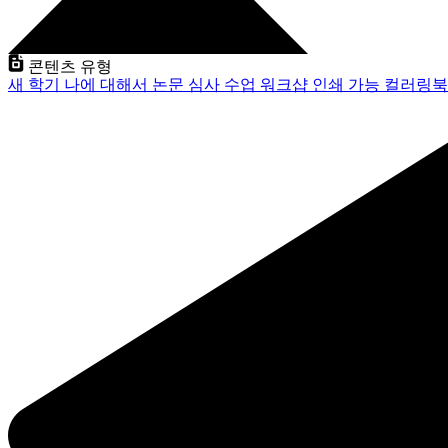
콘텐츠 유형
새 학기
나에 대해서
논문 심사
수업
워크샵
인쇄 가능
컬러링북