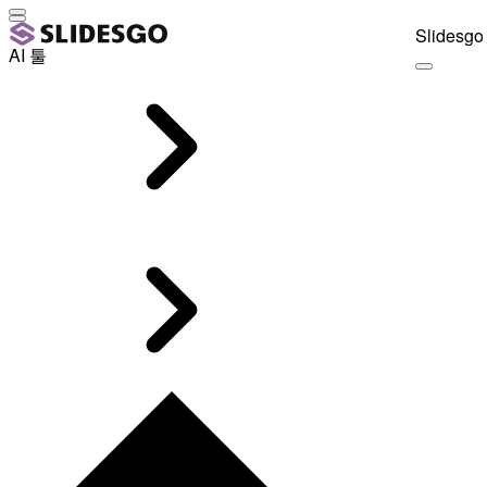
Slidesgo 
AI 툴