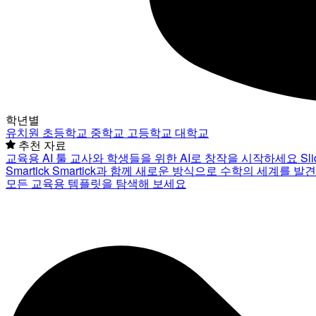
학년별
유치원
초등학교
중학교
고등학교
대학교
추천 자료
교육용 AI 툴
교사와 학생들을 위한 AI로 창작을 시작하세요
Sl
Smartick
Smartick과 함께 새로운 방식으로 수학의 세계를 발
모든 교육용 템플릿을 탐색해 보세요