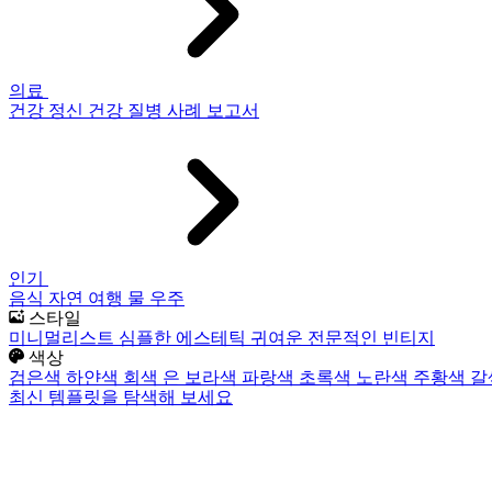
의료
건강
정신 건강
질병
사례 보고서
인기
음식
자연
여행
물
우주
스타일
미니멀리스트
심플한
에스테틱
귀여운
전문적인
빈티지
색상
검은색
하얀색
회색
은
보라색
파랑색
초록색
노란색
주황색
갈
최신 템플릿을 탐색해 보세요