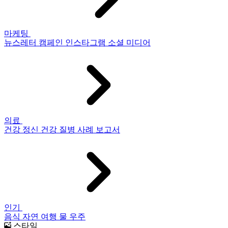
마케팅
뉴스레터
캠페인
인스타그램
소셜 미디어
의료
건강
정신 건강
질병
사례 보고서
인기
음식
자연
여행
물
우주
스타일