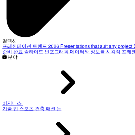
컬렉션
프레젠테이션 트렌드 2026
Presentations that suit any project
준비 완료 슬라이드
인포그래픽
데이터와 정보를 시각적 프레
분야
비지니스
기술
법
스포츠
건축
패션
돈