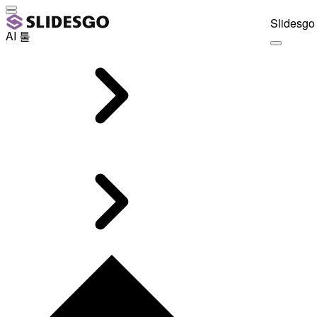
Slidesgo 
AI 툴