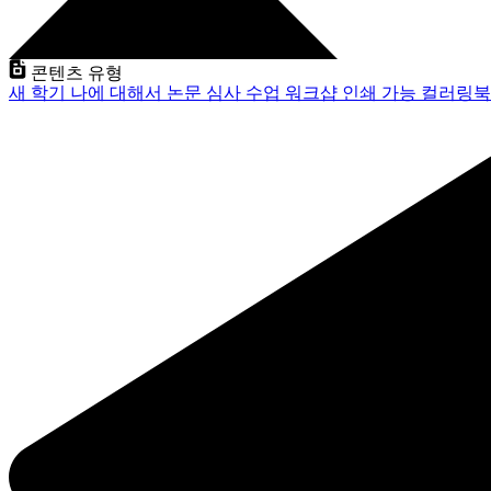
콘텐츠 유형
새 학기
나에 대해서
논문 심사
수업
워크샵
인쇄 가능
컬러링북