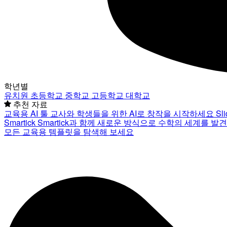
학년별
유치원
초등학교
중학교
고등학교
대학교
추천 자료
교육용 AI 툴
교사와 학생들을 위한 AI로 창작을 시작하세요
Sl
Smartick
Smartick과 함께 새로운 방식으로 수학의 세계를 발
모든 교육용 템플릿을 탐색해 보세요