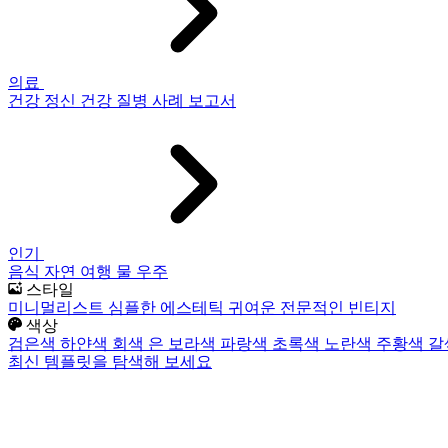
의료
건강
정신 건강
질병
사례 보고서
인기
음식
자연
여행
물
우주
스타일
미니멀리스트
심플한
에스테틱
귀여운
전문적인
빈티지
색상
검은색
하얀색
회색
은
보라색
파랑색
초록색
노란색
주황색
갈
최신 템플릿을 탐색해 보세요