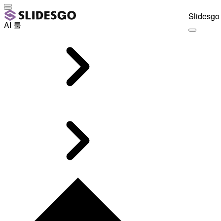
Slidesgo 
AI 툴