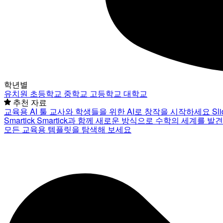
학년별
유치원
초등학교
중학교
고등학교
대학교
추천 자료
교육용 AI 툴
교사와 학생들을 위한 AI로 창작을 시작하세요
Sl
Smartick
Smartick과 함께 새로운 방식으로 수학의 세계를 발
모든 교육용 템플릿을 탐색해 보세요