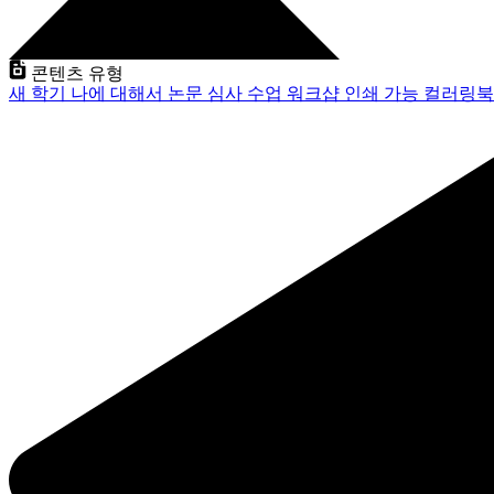
콘텐츠 유형
새 학기
나에 대해서
논문 심사
수업
워크샵
인쇄 가능
컬러링북