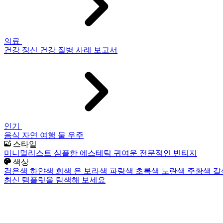
의료
건강
정신 건강
질병
사례 보고서
인기
음식
자연
여행
물
우주
스타일
미니멀리스트
심플한
에스테틱
귀여운
전문적인
빈티지
색상
검은색
하얀색
회색
은
보라색
파랑색
초록색
노란색
주황색
갈
최신 템플릿을 탐색해 보세요