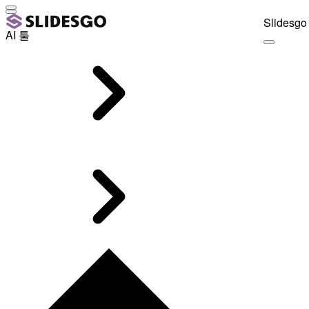
Slidesgo 
AI 툴