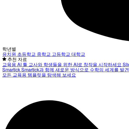
학년별
유치원
초등학교
중학교
고등학교
대학교
추천 자료
교육용 AI 툴
교사와 학생들을 위한 AI로 창작을 시작하세요
Sl
Smartick
Smartick과 함께 새로운 방식으로 수학의 세계를 발
모든 교육용 템플릿을 탐색해 보세요