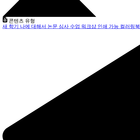
콘텐츠 유형
새 학기
나에 대해서
논문 심사
수업
워크샵
인쇄 가능
컬러링북