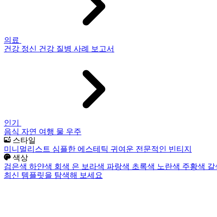
의료
건강
정신 건강
질병
사례 보고서
인기
음식
자연
여행
물
우주
스타일
미니멀리스트
심플한
에스테틱
귀여운
전문적인
빈티지
색상
검은색
하얀색
회색
은
보라색
파랑색
초록색
노란색
주황색
갈
최신 템플릿을 탐색해 보세요