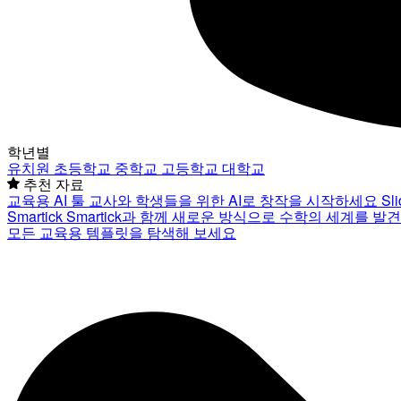
학년별
유치원
초등학교
중학교
고등학교
대학교
추천 자료
교육용 AI 툴
교사와 학생들을 위한 AI로 창작을 시작하세요
Sl
Smartick
Smartick과 함께 새로운 방식으로 수학의 세계를 발
모든 교육용 템플릿을 탐색해 보세요