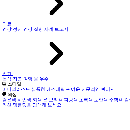
의료
건강
정신 건강
질병
사례 보고서
인기
음식
자연
여행
물
우주
스타일
미니멀리스트
심플한
에스테틱
귀여운
전문적인
빈티지
색상
검은색
하얀색
회색
은
보라색
파랑색
초록색
노란색
주황색
갈
최신 템플릿을 탐색해 보세요