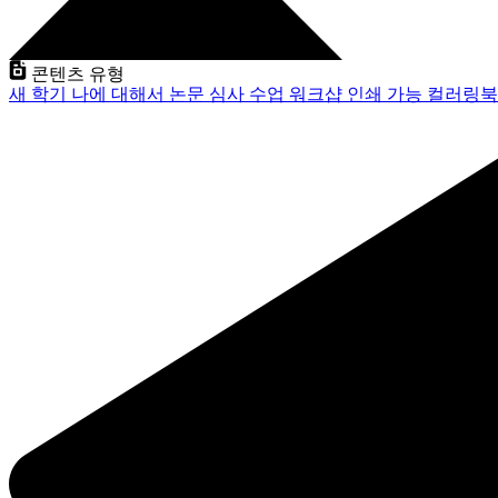
콘텐츠 유형
새 학기
나에 대해서
논문 심사
수업
워크샵
인쇄 가능
컬러링북