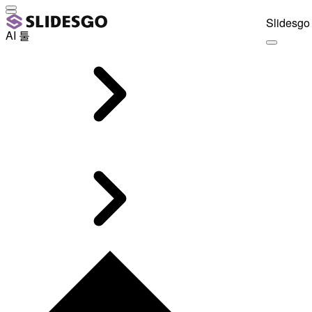
Slidesgo 
AI 툴