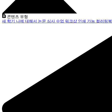
콘텐츠 유형
새 학기
나에 대해서
논문 심사
수업
워크샵
인쇄 가능
컬러링북