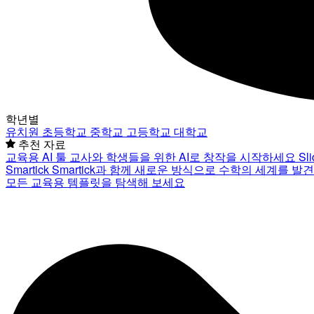
학년별
유치원
초등학교
중학교
고등학교
대학교
추천 자료
교육용 AI 툴
교사와 학생들을 위한 AI로 창작을 시작하세요
Sl
Smartick
Smartick과 함께 새로운 방식으로 수학의 세계를 발
모든 교육용 템플릿을 탐색해 보세요