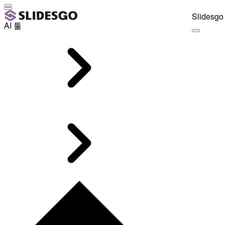
Slidesgo 
AI 툴