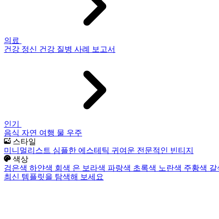
의료
건강
정신 건강
질병
사례 보고서
인기
음식
자연
여행
물
우주
스타일
미니멀리스트
심플한
에스테틱
귀여운
전문적인
빈티지
색상
검은색
하얀색
회색
은
보라색
파랑색
초록색
노란색
주황색
갈
최신 템플릿을 탐색해 보세요