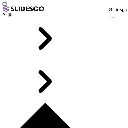
Slidesgo 
AI 툴