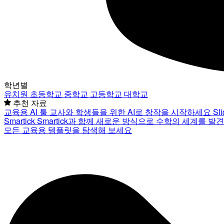
학년별
유치원
초등학교
중학교
고등학교
대학교
추천 자료
교육용 AI 툴
교사와 학생들을 위한 AI로 창작을 시작하세요
Sl
Smartick
Smartick과 함께 새로운 방식으로 수학의 세계를 발
모든 교육용 템플릿을 탐색해 보세요