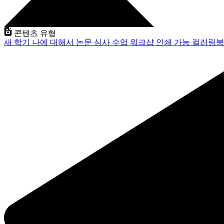
콘텐츠 유형
새 학기
나에 대해서
논문 심사
수업
워크샵
인쇄 가능
컬러링북