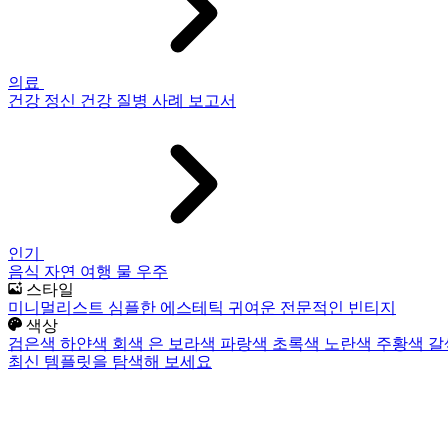
의료
건강
정신 건강
질병
사례 보고서
인기
음식
자연
여행
물
우주
스타일
미니멀리스트
심플한
에스테틱
귀여운
전문적인
빈티지
색상
검은색
하얀색
회색
은
보라색
파랑색
초록색
노란색
주황색
갈
최신 템플릿을 탐색해 보세요